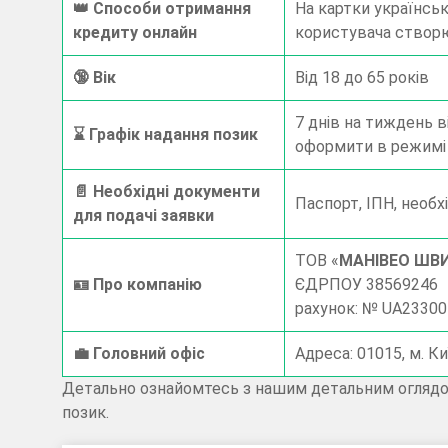
👑 Способи отримання
На картки українськ
кредиту онлайн
користувача створює
🔞​ Вік
Від 18 до 65 років
7 днів на тиждень в
⌛​ Графік надання позик
оформити в режимі
📄​ Необхідні документи
Паспорт, ІПН, необ
для подачі заявки
ТОВ «
МАНІВЕО ШВ
🪪​ Про компанію
ЄДРПОУ 38569246
рахунок: № UA2330
​💼​ Головний офіс
Адреса: 01015, м. Ки
Детально ознайомтесь з нашим детальним оглядом 
позик.