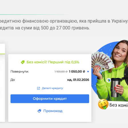
Кредит на карту без
фото
кредитною фінансовою організацією, яка прийшла в Україн
Крипто позика
итів на суми від 500 до 27 000 гривень.
Кредит онлайн
через Дія
Кредит без
працевлаштування
Банки які надають
кредити