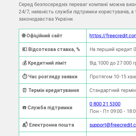
Серед безпосередніх переваг компанії можна виз
24/7, наявність служби підтримки користувачів, а
законодавства України.
🌐​​​ Офіційний сайт
https://freecredit.co
💶​ Відсоткова ставка, %
На перший кредит 0,
💰​ Кредитний ліміт
Від 1000 до 27 000 
⏱️​​ Час розгляду заявки
Протягом 10-15 хв
⏰​ Термін кредитування
Стандартний термін
0 800 21 5300
☎️​ Служба підтримки
Пон - Пт 09:00 - 18:
📬​ Електронна пошта
support@freecredit.