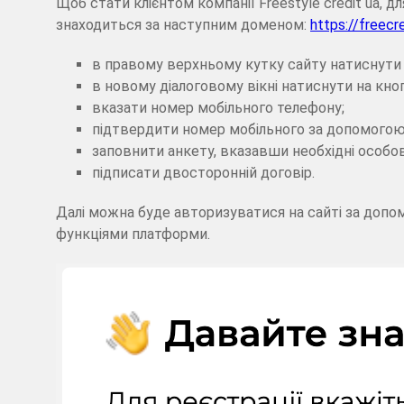
Щоб стати клієнтом компанії Freestyle credit ua, д
знаходиться за наступним доменом:
https://freecr
в правому верхньому кутку сайту натиснути н
в новому діалоговому вікні натиснути на кноп
вказати номер мобільного телефону;
підтвердити номер мобільного за допомогою
заповнити анкету, вказавши необхідні особові
підписати двосторонній договір.
Далі можна буде авторизуватися на сайті за доп
функціями платформи.