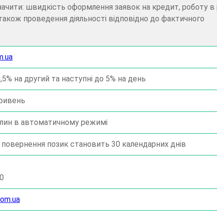
начити: швидкість оформлення заявок на кредит, роботу в
 також проведення діяльності відповідно до фактичного
m.ua
5% на другий та наступні до 5% на день
гривень
илин в автоматичному режимі
 повернення позик становить 30 календарних днів
00
com.ua