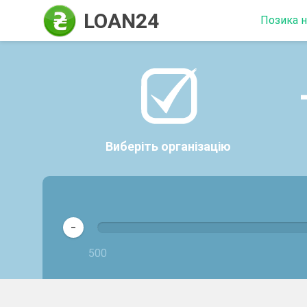
LOAN24
Позика н
Позика онл
карту терм
Мікропозик
карту без в
Онлайн кред
на карту
Виберіть організацію
Довгостро
кредит
-
500