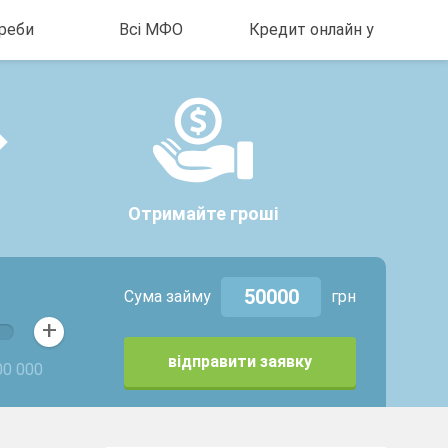
реби
Всі МФО
Кредит онлайн у
зарплати
МФО під час війни
Кредит в Польщі
ику на
ШвидкоГроші
Кредит онлайн у
Києві
Cashberry.com.ua
Кредит онлайн у
Moneyveo
Харкові
MyCredit
Отримайте гроші
Кредит на карту
онлайн Дніпро
Miloan
Кредит онлайн у
MisterCash
Львові
Сума займу
грн
KF.UA
Кредит онлайн у
+
Dinero
Львові
відправити заявку
Cashinsky
00 000
Credit Kasa
Alexcredit