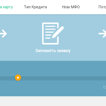
а карту
Тип Кредита
Нові МФО
Пот
айн на
Кредит із поганою
Маловідомі кредити
Гроші до 
іново
кредитною історією
онлайн
Мікро поз
а на
Безвідсотковий
Новий Рік
ідмови
кредит
ит на рік
Кредит без застави
Кредит готівкою
Заповніть заявку
ковий
100-відсотковий
кредит
Кредит онлайн без
дзвінків
Кредит без довідки
1
про доходи
Кредит без
перевірки кредитної
історії