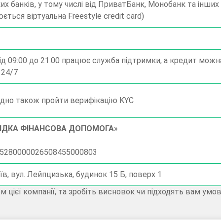
их банків, у тому числі від ПриватБанк, Монобанк та інших 
ться віртуальна Freestyle credit card)
ід 09:00 до 21:00 працює служба підтримки, а кредит можн
 24/7
хідно також пройти верифікацію KYC
ИДКА ФІНАНСОВА ДОПОМОГА
»
05280000026508455000803
їв, вул. Лейпцизька, будинок 15 Б, поверх 1
цієї компанії, та зробіть висновок чи підходять вам умо