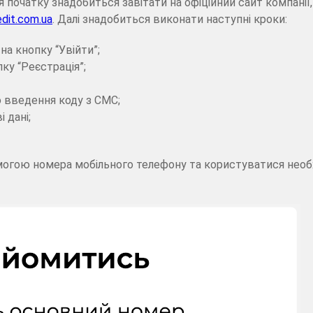
ля початку знадобиться завітати на офіційний сайт компанії,
edit.com.ua
. Далі знадобиться виконати наступні кроки:
а кнопку “Увійти”;
ку “Реєстрація”;
 введення коду з СМС;
 дані;
омогою номера мобільного телефону та користуватися нео