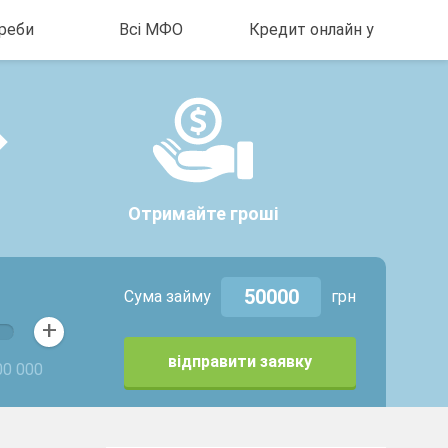
реби
Всі МФО
Кредит онлайн у
зарплати
МФО під час війни
Кредит в Польщі
ику на
ШвидкоГроші
Кредит онлайн у
Києві
Cashberry.com.ua
Кредит онлайн у
Moneyveo
Харкові
MyCredit
Отримайте гроші
Кредит на карту
онлайн Дніпро
Miloan
Кредит онлайн у
MisterCash
Львові
Сума займу
грн
KF.UA
Кредит онлайн у
+
Dinero
Львові
відправити заявку
Cashinsky
00 000
Credit Kasa
Alexcredit