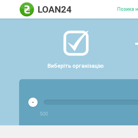
LOAN24
Позика н
Позика онл
карту терм
Мікропозик
карту без в
Онлайн кред
на карту
Виберіть організацію
Довгостро
кредит
-
500