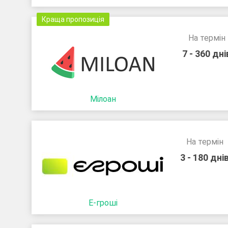
Краща пропозиція
На термін
7 - 360 дні
Мілоан
На термін
3 - 180 дні
Е-гроші