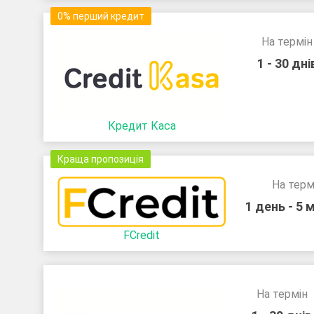
0% перший кредит
На термін
1 - 30 дні
Кредит Каса
Краща пропозиція
На терм
1 день - 5 
FCredit
На термін