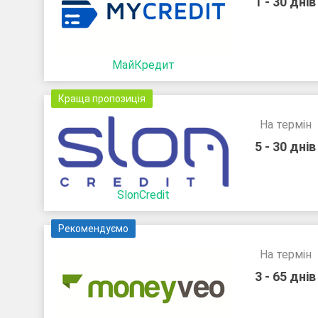
1 - 30 днів
МайКредит
Краща пропозиція
На термін
5 - 30 днів
SlonCredit
Рекомендуємо
На термін
3 - 65 днів