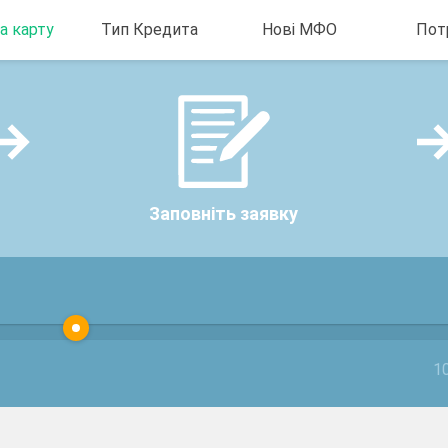
а карту
Тип Кредита
Нові МФО
Пот
айн на
Кредит із поганою
Маловідомі кредити
Гроші до 
іново
кредитною історією
онлайн
Мікро поз
а на
Безвідсотковий
Новий Рік
ідмови
кредит
ит на рік
Кредит без застави
Кредит готівкою
Заповніть заявку
ковий
100-відсотковий
кредит
Кредит онлайн без
дзвінків
Кредит без довідки
1
про доходи
Кредит без
перевірки кредитної
історії