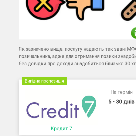
Як зазначено вище, послугу надають так звані МФО 
позичальника, адже для отримання позики знадоб
без довідки про доходи знадобиться близько 30 х
Вигідна пропозиція
На термін
5 - 30 днів
Кредит 7