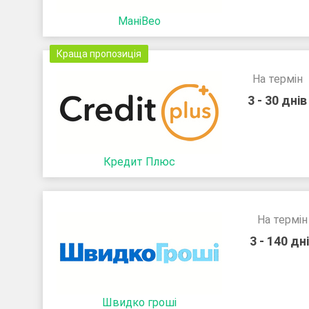
МаніВео
Краща пропозиція
На термін
3 - 30 днів
Кредит Плюс
На термін
3 - 140 дн
Швидко гроші