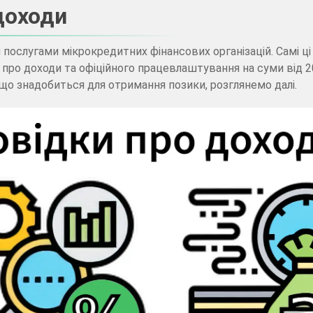
доходи
Кредит на карту без
фото
 послугами мікрокредитних фінансових організацій. Самі ц
Крипто позика
 про доходи та офіційного працевлаштування на суми від 2
Кредит онлайн
 що знадобиться для отримання позики, розглянемо далі.
через Дія
Кредит без
працевлаштування
Кредит для
студентів
Банки які надають
кредити