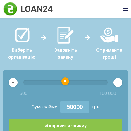
LOAN24
Виберіть
Заповніть
Отримайте
організацію
заявку
гроші
+
-
500
100 000
Сума займу
грн
відправити заявку