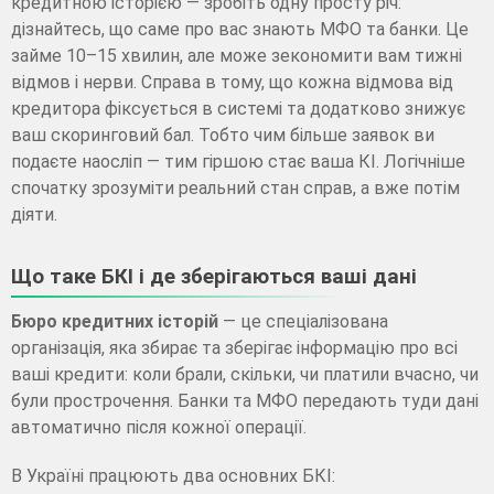
кредитною історією — зробіть одну просту річ:
дізнайтесь, що саме про вас знають МФО та банки. Це
займе 10–15 хвилин, але може зекономити вам тижні
відмов і нерви. Справа в тому, що кожна відмова від
кредитора фіксується в системі та додатково знижує
ваш скоринговий бал. Тобто чим більше заявок ви
подаєте наосліп — тим гіршою стає ваша КІ. Логічніше
спочатку зрозуміти реальний стан справ, а вже потім
діяти.
Що таке БКІ і де зберігаються ваші дані
Бюро кредитних історій
— це спеціалізована
організація, яка збирає та зберігає інформацію про всі
ваші кредити: коли брали, скільки, чи платили вчасно, чи
були прострочення. Банки та МФО передають туди дані
автоматично після кожної операції.
В Україні працюють два основних БКІ: