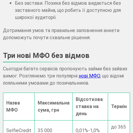
Без застави. Позика без відмов видається без
заставного майна, що робить її доступною для
широкої аудиторії.
Дотримання умов та правильне заповнення анкети
допоможуть почути схвальне рішення.
Три нові МФО без відмов
Сьогодні багато сервісів пропонують займи без зайвих
вимог. Розглянемо три популярні
нові МФО
, що відомі
лояльними умовами до позичальників.
Відсоткова
Назва
Максимальна
ставка на
Термін
МФО
сума, грн
день
до 365
SelfieCredit
35 000
0,01%-1,0%