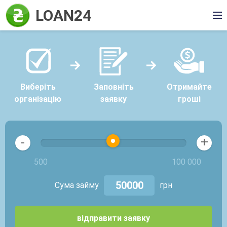
LOAN24
Виберіть
Заповніть
Отримайте
організацію
заявку
гроші
+
-
500
100 000
Сума займу
грн
відправити заявку