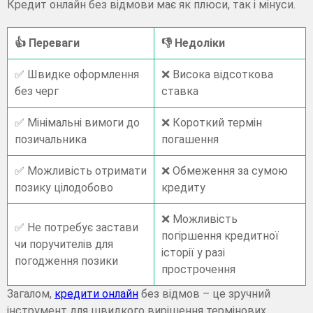
Кредит онлайн без відмови має як плюси, так і мінуси.
👍 Переваги
👎 Недоліки
✅ Швидке оформлення
❌ Висока відсоткова
без черг
ставка
✅ Мінімальні вимоги до
❌ Короткий термін
позичальника
погашення
✅ Можливість отримати
❌ Обмеження за сумою
позику цілодобово
кредиту
❌ Можливість
✅ Не потребує застави
погіршення кредитної
чи поручителів для
історії у разі
погодження позики
прострочення
Загалом,
кредити онлайн
без відмов – це зручний
інструмент для швидкого вирішення термінових