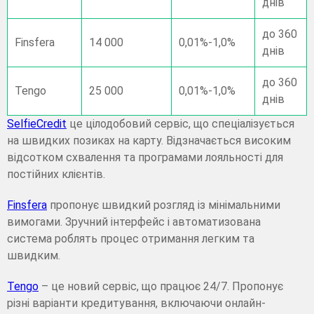
днів
до 360
Finsfera
14 000
0,01%-1,0%
днів
до 360
Tengo
25 000
0,01%-1,0%
днів
SelfieCredit
це цілодобовий сервіс, що спеціалізується
на швидких позиках на карту. Відзначається високим
відсотком схвалення та програмами лояльності для
постійних клієнтів.
Finsfera
пропонує швидкий розгляд із мінімальними
вимогами. Зручний інтерфейс і автоматизована
система роблять процес отримання легким та
швидким.
Tengo
– це новий сервіс, що працює 24/7. Пропонує
різні варіанти кредитування, включаючи онлайн-