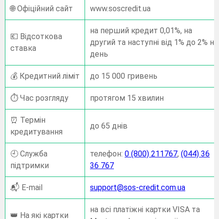
🌐 Офіційний сайт
www.soscredit.ua
на перший кредит 0,01%, на
💶 Відсоткова
другий та наступні від 1% до 2% на
ставка
день
💰 Кредитний ліміт
до 15 000 гривень
⏱️ Час розгляду
протягом 15 хвилин
⏰ Термін
до 65 днів
кредитування
🕘 Служба
телефон:
0 (800) 211767
,
(044) 36
підтримки
36 767
📬 E-mail
support@sos-credit.com.ua
на всі платіжні картки VISA та
👑 На які картки