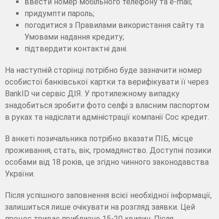
ввести номер мобільного телефону та e-mail;
придумпти пароль;
погодитися з Правилами використання сайту та
Умовами надання кредиту;
підтвердити контактні дані.
На наступній сторінці потрібно буде зазначити номер
особистої банківської картки та верифікувати її через
BankID чи сервіс ДІЯ. У протилежному випадку
знадобиться зробити фото селфі з власним паспортом
в руках та надіслати адміністрації компанії Сос кредит.
В анкеті позичальника потрібно вказати ПІБ, місце
проживання, стать, вік, громадянство. Доступні позики
особами від 18 років, це згідно чинного законодавства
України.
Після успішного заповнення всієї необхідної інформації,
залишиться лише очікувати на розгляд заявки. Цей
процес триває приблизно 15-20 хвилин. Після