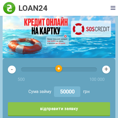
LOAN24
+
-
500
100 000
Сума займу
грн
відправити заявку