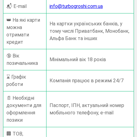
📬 E-mail
info@turbogroshi.com.ua
👑 На які карти
На картки українських банків, у
можна
тому числі Приватбанк, Монобанк,
отримати
Альфа Банк та інших
кредит
🔞 Вік
Мінімальний вік 18 років
позичальника
⌛ Графік
Компанія працює в режимі 24/7
роботи
📄 Необхідні
документи для
Паспорт, ІПН, актуальний номер
оформлення
мобільного телефону, e-mail
позики
🏢 ТОВ,