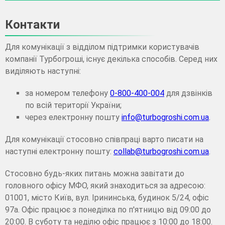
Контакти
Для комунікації з відділом підтримки користувачів
компанії Турбогроші, існує декілька способів. Серед них
виділяють наступні:
за номером телефону
0-800-400-004
для дзвінків
по всій території України;
через електронну пошту
info@turbogroshi.com.ua
.
Для комунікації стосовно співпраці варто писати на
наступні електронну пошту:
collab@turbogroshi.com.ua
.
Стосовно будь-яких питань можна завітати до
головного офісу МФО, який знаходиться за адресою:
01001, місто Київ, вул. Ірининська, будинок 5/24, офіс
97а. Офіс працює з понеділка по п'ятницю від 09:00 до
20:00. В суботу та неділю офіс працює з 10:00 до 18:00.