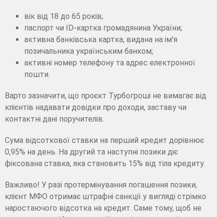
вік від 18 до 65 років;
паспорт чи ID-картка громадянина України;
активна банківська картка, видана на ім'я
позичальника українським банком;
активні номер телефону та адрес електронної
пошти.
Варто зазначити, що проєкт Турбогроші не вимагає від
клієнтів надавати довідки про доходи, заставу чи
контактні дані поручителів.
Сума відсоткової ставки на перший кредит дорівнює
0,95% на день. На другий та наступні позики діє
фіксована ставка, яка становить 15% від тіла кредиту.
Важливо! У разі протермінування погашення позики,
клієнт МФО отримає штрафні санкції у вигляді стрімко
наростаючого відсотка на кредит. Саме тому, щоб не