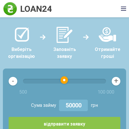
LOAN24
Виберіть
Заповніть
Отримайте
організацію
заявку
гроші
+
-
500
100 000
Сума займу
грн
відправити заявку